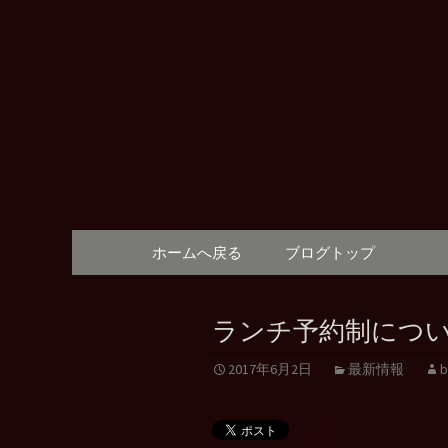
奈良，新大宮，イタリアン
奈良、新大宮
ィ)」の最
コンテンツへ移動
ホームへ戻る
ブログトップ
ランチ予約制につ
2017年6月2日
最新情報
b