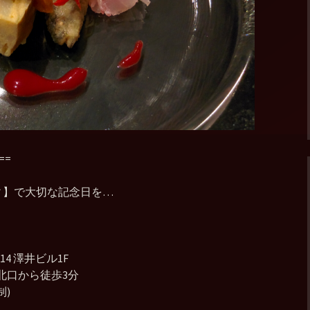
==
ィ】で大切な記念日を…
4 澤井ビル1F
北口から徒歩3分
制)