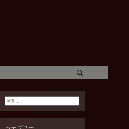
I(バンケッテ
検
索:
検索:
カテゴリー