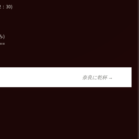
：30)
み)
==
奈良に乾杯
→
ョン