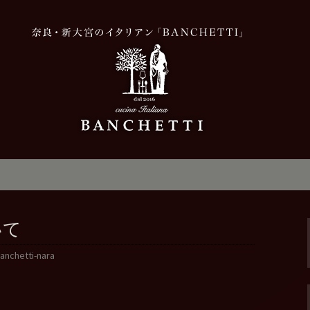
，美味しい
「BANCHETT
新情報
いて
anchetti-nara