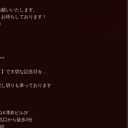
お願いいたします。
、お待ちしております！

==
ィ】で大切な記念日を…
貸し切りも承っております
4 澤井ビル1F
北口から徒歩3分
制)