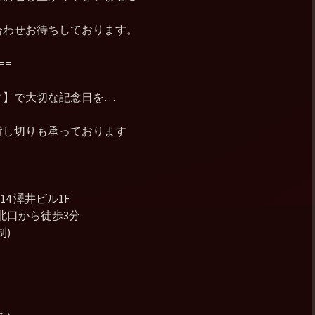
合わせお待ちしております。
==
ィ】で大切な記念日を…
貸し切りも承っております
4 澤井ビル1F
北口から徒歩3分
制)