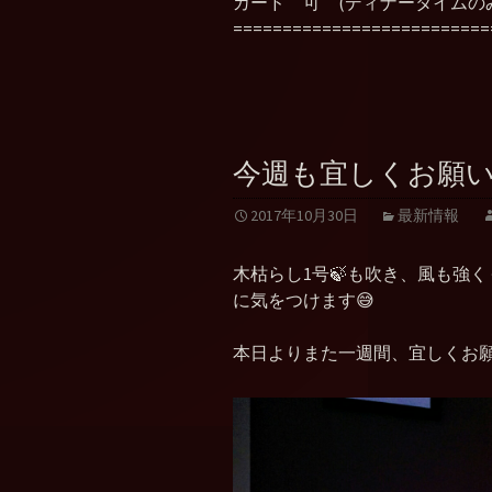
カード 可 (ディナータイムの
==========================
今週も宜しくお願い
2017年10月30日
最新情報
木枯らし1号🍃も吹き、風も強
に気をつけます😅
本日よりまた一週間、宜しくお