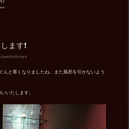
み)
==
します❗
banchetti-nara
くぐんと寒くなりましたね、また風邪を引かないよう
願いいたします。