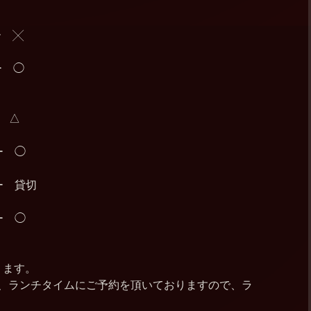
ー ╳
ー ◯
ー △
ー ◯
ー 貸切
ー ◯
ります。
が、ランチタイムにご予約を頂いておりますので、ラ