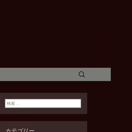
I(バンケッテ
検
索:
検索:
カテゴリー