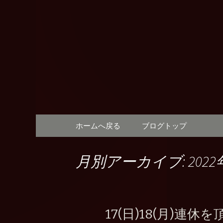
奈良，新大宮，イタリアン
奈良、新大宮
ィ)」の最
コンテンツへ移動
ホームへ戻る
ブログトップ
月別アーカイブ: 2022
17(日)18(月)連