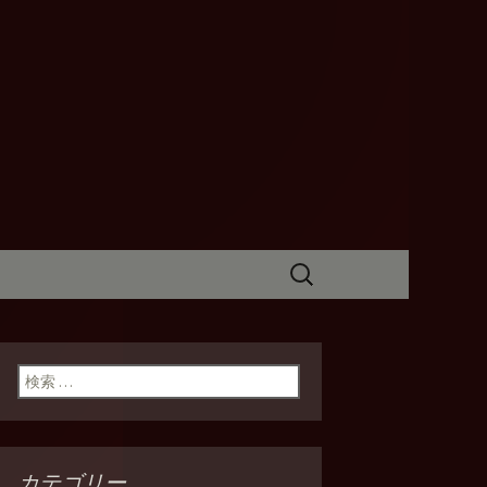
I(バンケッテ
検
索:
検索:
カテゴリー