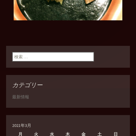
検索:
カテゴリー
最新情報
2021年3月
月
火
水
木
金
土
日