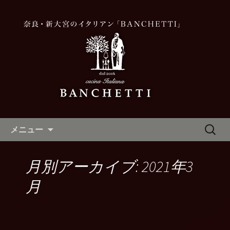
奈良，新大宮，イタリアン，美味しい
奈良、新大宮「BANCHETTI(バ
ンケッティ)」の最新情報
コンテンツへ移動
検
メニュー
索:
月別アーカイブ: 2021年3
月