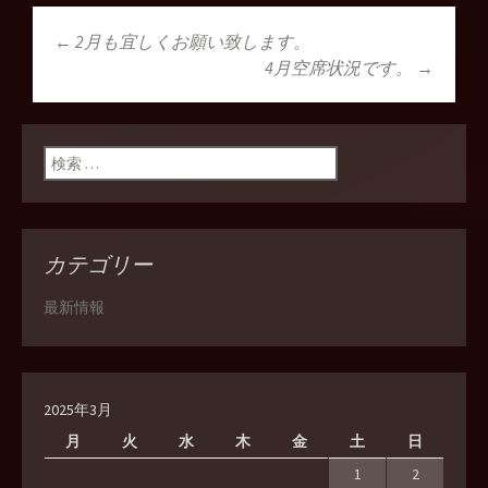
←
2月も宜しくお願い致します。
投稿ナビゲーショ
4月空席状況です。
→
ン
検索:
カテゴリー
最新情報
2025年3月
月
火
水
木
金
土
日
1
2