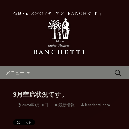
奈良，新大宮，イタリアン，美味しい
奈良、新大宮「BANCHETTI(バ
ンケッティ)」の最新情報
コンテンツへ移動
検
メニュー
索:
3月空席状況です。
2025年3月10日
最新情報
banchetti-nara