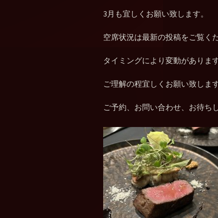
3月も宜しくお願い致します。
空席状況は最新の投稿をご覧く
タイミングにより変動がありま
ご理解の程宜しくお願い致しま
ご予約、お問い合わせ、お待ち